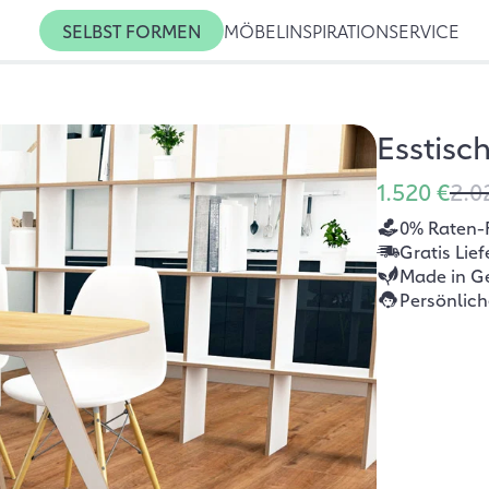
SELBST FORMEN
MÖBEL
INSPIRATION
SERVICE
Esstisc
1.520 €
2.0
0% Raten-
Gratis Lie
Made in G
Persönlic