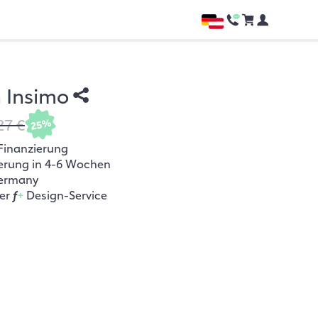
h Insimo
27 €
25%
Finanzierung
ferung in 4-6 Wochen
ermany
her
f
+
Design-Service