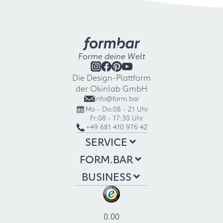
Forme deine Welt
Die Design-Plattform
der Okinlab GmbH
info@form.bar
Mo - Do:
08 - 21 Uhr
Fr:
08 - 17:30 Uhr
+49 681 410 976 42
SERVICE
FORM.BAR
BUSINESS
0.00