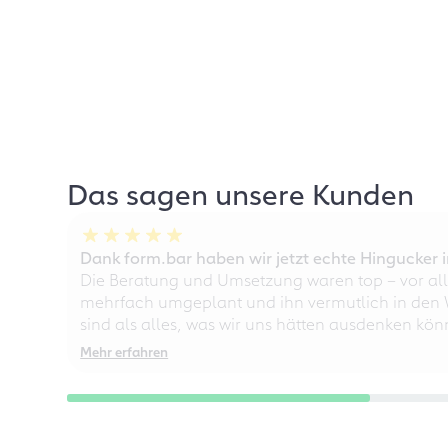
Das sagen unsere Kunden
Dank form.bar haben wir jetzt echte Hingucke
Die Beratung und Umsetzung waren top – vor all
mehrfach umgeplant und ihn vermutlich in den W
sind als alles, was wir uns hätten ausdenken kö
Mehr erfahren