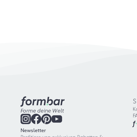
S
K
Forme deine Welt
F
f
Newsletter
Profitiere von exklusiven Rabatten &