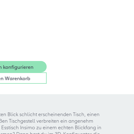
n konfigurieren
en Warenkorb
en Blick schlicht erscheinenden Tisch, einen
ßen Tischgestell verbreiten ein angenehm
sstisch Insimo zu einem echten Blickfang in
Formen? Dann hast du im 3D-Konfigurator die