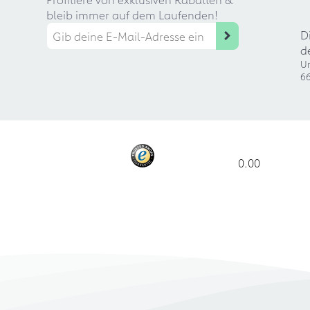
bleib immer auf dem Laufenden!
D
d
Ur
66
0.00