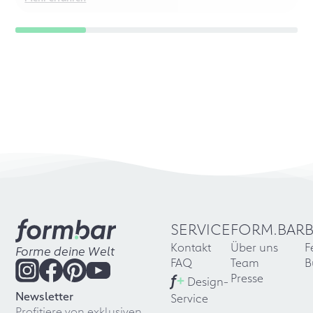
Perfektionisten!
SERVICE
FORM.BAR
Kontakt
Über uns
F
Forme deine Welt
FAQ
Team
B
f
+
Presse
Design-
Newsletter
Service
Profitiere von exklusiven