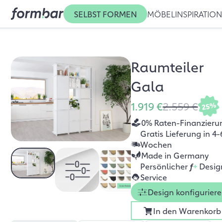
SELBST FORMEN
MÖBEL
INSPIRATIO
Raumteiler
Gala
1.919 €
2.559 €
25%
0% Raten-Finanzieru
Gratis Lieferung in 4-
Wochen
Made in Germany
Persönlicher
f
+
Desig
Service
Design konfigurier
In den Warenkorb