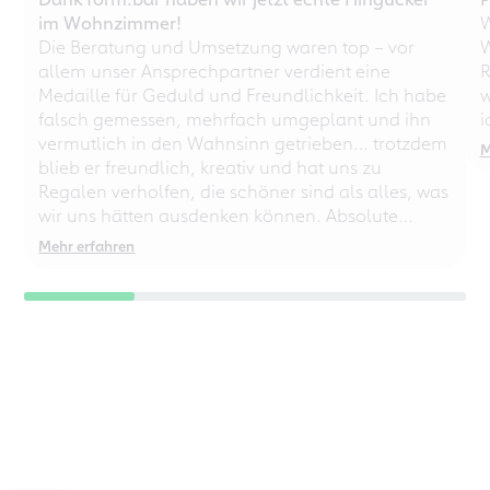
im Wohnzimmer!
W
Die Beratung und Umsetzung waren top – vor
W
allem unser Ansprechpartner verdient eine
R
Medaille für Geduld und Freundlichkeit. Ich habe
w
falsch gemessen, mehrfach umgeplant und ihn
i
vermutlich in den Wahnsinn getrieben… trotzdem
M
blieb er freundlich, kreativ und hat uns zu
Regalen verholfen, die schöner sind als alles, was
wir uns hätten ausdenken können. Absolute
Empfehlung – auch für chaotische
Mehr erfahren
Perfektionisten!