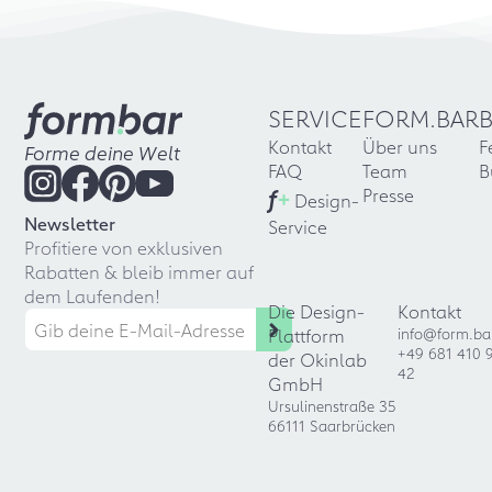
SERVICE
FORM.BAR
Kontakt
Über uns
F
Forme deine Welt
FAQ
Team
B
f
+
Presse
Design-
Newsletter
Service
Profitiere von exklusiven
Rabatten & bleib immer auf
dem Laufenden!
Die Design-
Kontakt
Plattform
info@form.ba
+49 681 410 
der Okinlab
42
GmbH
Ursulinenstraße 35
66111 Saarbrücken