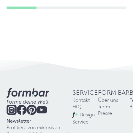
SERVICE
FORM.BAR
Kontakt
Über uns
F
Forme deine Welt
FAQ
Team
B
f
+
Presse
Design-
Newsletter
Service
Profitiere von exklusiven