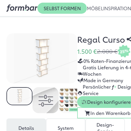
SELBST FORMEN
MÖBEL
INSPIRATIO
Regal Curso
1.500 €
2.000 €
25%
0% Raten-Finanzieru
Gratis Lieferung in 4-
Wochen
Made in Germany
Persönlicher
f
+
Desig
Service
Design konfigurier
In den Warenkorb
Design-
Details
System