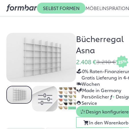
SELBST FORMEN
MÖBEL
INSPIRATIO
Bücherregal
Asna
2.408 €
3.210 €
25%
0% Raten-Finanzieru
Gratis Lieferung in 4-
Wochen
Made in Germany
Persönlicher
f
+
Desig
Service
Design konfigurier
In den Warenkorb