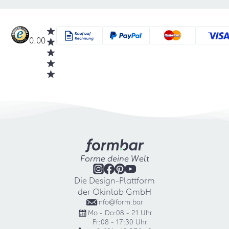
0.00
Forme deine Welt
Die Design-Plattform
der Okinlab GmbH
info@form.bar
Mo - Do:
08 - 21 Uhr
Fr:
08 - 17:30 Uhr