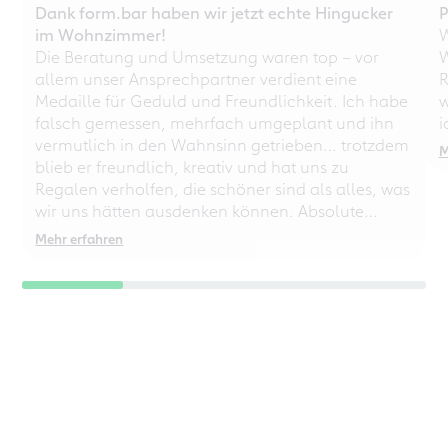
Dank form.bar haben wir jetzt echte Hingucker
P
im Wohnzimmer!
W
Die Beratung und Umsetzung waren top – vor
W
allem unser Ansprechpartner verdient eine
R
Medaille für Geduld und Freundlichkeit. Ich habe
w
falsch gemessen, mehrfach umgeplant und ihn
i
vermutlich in den Wahnsinn getrieben… trotzdem
M
blieb er freundlich, kreativ und hat uns zu
Regalen verholfen, die schöner sind als alles, was
wir uns hätten ausdenken können. Absolute
Empfehlung – auch für chaotische
Mehr erfahren
Perfektionisten!