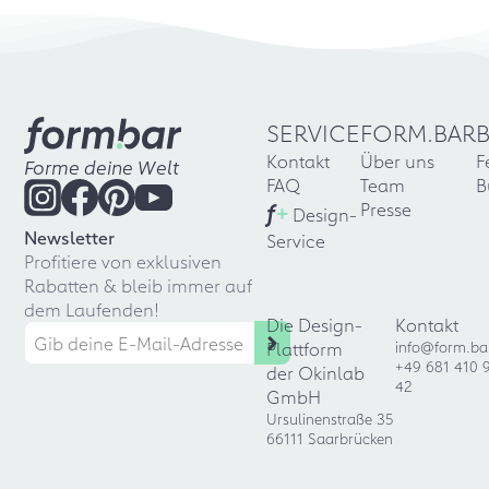
SERVICE
FORM.BAR
Kontakt
Über uns
F
Forme deine Welt
FAQ
Team
B
f
+
Presse
Design-
Newsletter
Service
Profitiere von exklusiven
Rabatten & bleib immer auf
dem Laufenden!
Die Design-
Kontakt
Plattform
info@form.ba
+49 681 410 
der Okinlab
42
GmbH
Ursulinenstraße 35
66111 Saarbrücken