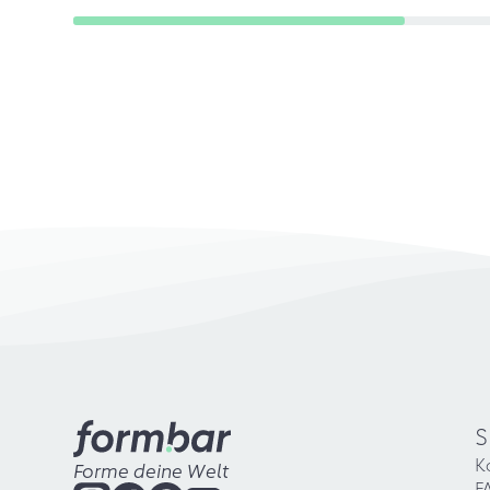
S
K
Forme deine Welt
F